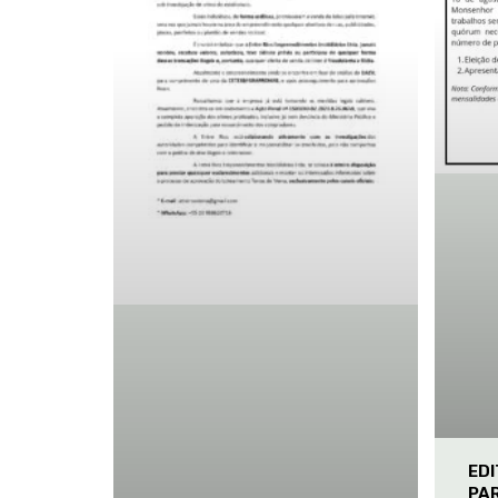
ED
PA