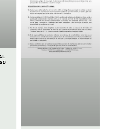
AL
ISO