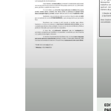
ED
PA