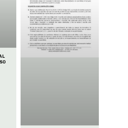
AL
ISO