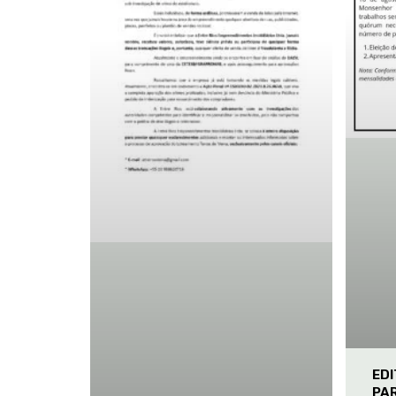
ED
PA