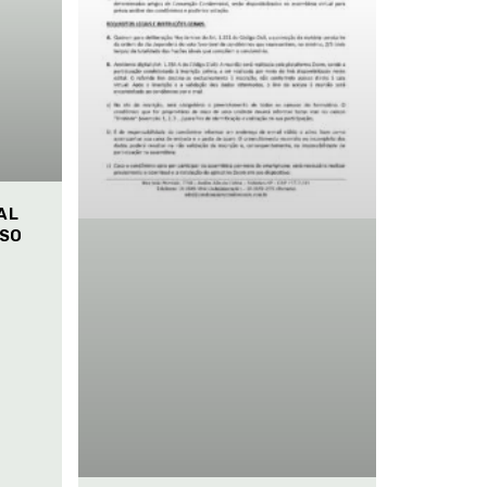
AL
ISO