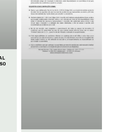
AL
ISO