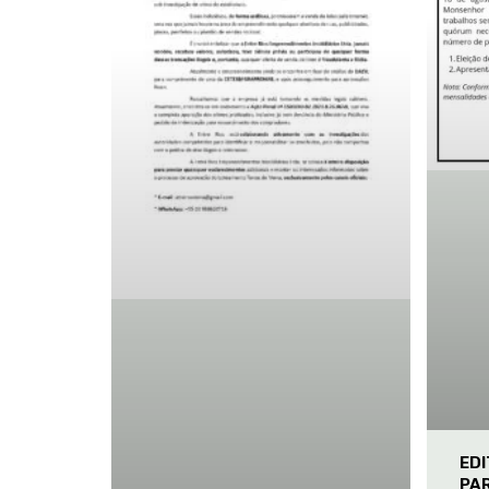
ED
PA