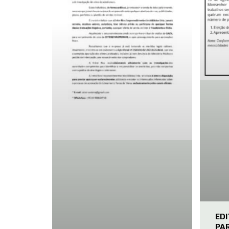
ED
PA