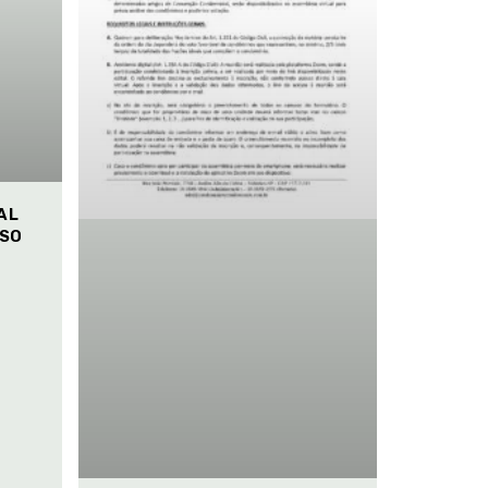
AL
ISO