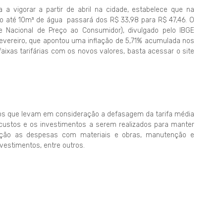
a vigorar a partir de abril na cidade, estabelece que na
umo até 10m³ de água passará dos R$ 33,98 para R$ 47,46. O
ce Nacional de Preço ao Consumidor), divulgado pelo IBGE
m fevereiro, que apontou uma inflação de 5,71% acumulada nos
aixas tarifárias com os novos valores, basta acessar o site
dos que levam em consideração a defasagem da tarifa média
s custos e os investimentos a serem realizados para manter
iação as despesas com materiais e obras, manutenção e
investimentos, entre outros.