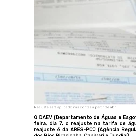
Reajuste será aplicado nas contas a partir de abril
O DAEV (Departamento de Águas e Esgoto
feira, dia 7, o reajuste na tarifa de á
reajuste é da ARES-PCJ (Agência Regu
dos Rios Piracicaba, Capivari e Jundiaí).