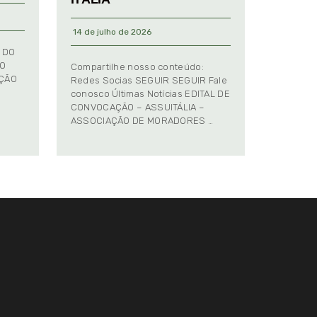
14 de julho de 2026
 DO
TO
Compartilhe nosso conteúdo:
AÇÃO
Redes Socias SEGUIR SEGUIR Fale
conosco Últimas Notícias EDITAL DE
CONVOCAÇÃO – ASSUITÁLIA –
ASSOCIAÇÃO DE MORADORES …