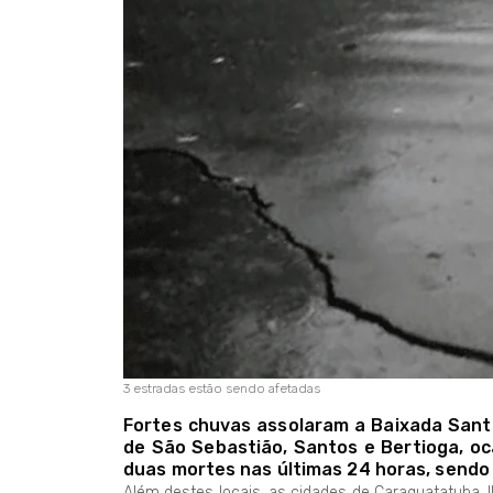
3 estradas estão sendo afetadas
Fortes chuvas assolaram a Baixada Santis
de São Sebastião, Santos e Bertioga, oc
duas mortes nas últimas 24 horas, send
Além destes locais, as cidades de Caraguatatuba, 