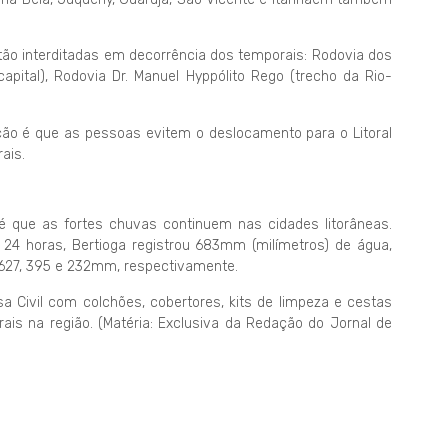
stão interditadas em decorrência dos temporais: Rodovia dos
capital), Rodovia Dr. Manuel Hyppólito Rego (trecho da Rio-
ão é que as pessoas evitem o deslocamento para o Litoral
ais.
 que as fortes chuvas continuem nas cidades litorâneas.
24 horas, Bertioga registrou 683mm (milímetros) de água,
 627, 395 e 232mm, respectivamente.
a Civil com colchões, cobertores, kits de limpeza e cestas
is na região. (Matéria: Exclusiva da Redação do Jornal de