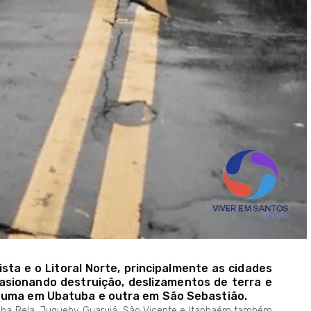
ta e o Litoral Norte, principalmente as cidades
asionando destruição, deslizamentos de terra e
o uma em Ubatuba e outra em São Sebastião.
Ilha Bela, Juquehy, Guarujá, São Vicente e Itanhaém também