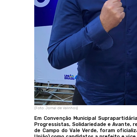
(Foto: Jornal de Valinhos)
Em Convenção Municipal Suprapartidária 
Progressistas, Solidariedade e Avante, r
de Campo do Vale Verde, foram oficiali
União) como candidatos a prefeito e vice