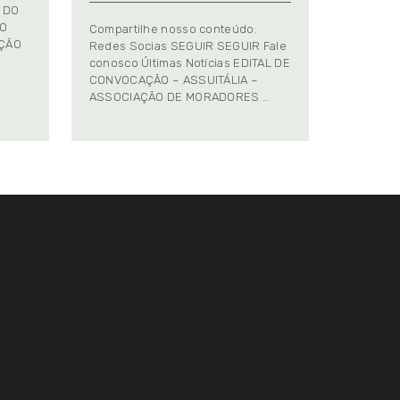
 DO
TO
Compartilhe nosso conteúdo:
AÇÃO
Redes Socias SEGUIR SEGUIR Fale
conosco Últimas Notícias EDITAL DE
CONVOCAÇÃO – ASSUITÁLIA –
ASSOCIAÇÃO DE MORADORES …