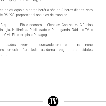
k https://portal.ciee.org.br/.
es de atuação e a carga horária são de 4 horas diárias, com
té R$ 198, proporcional aos dias de trabalho.
quitetura, Biblioteconomia, Ciências Contábeis, Ciências
logia, Multimídia, Publicidade e Propaganda, Rádio e TV, e
ia Civil, Fisioterapia e Pedagogia.
nteressados devem estar cursando entre o terceiro e nono
nono semestre. Para todas as demais vagas, os candidatos
 curso.