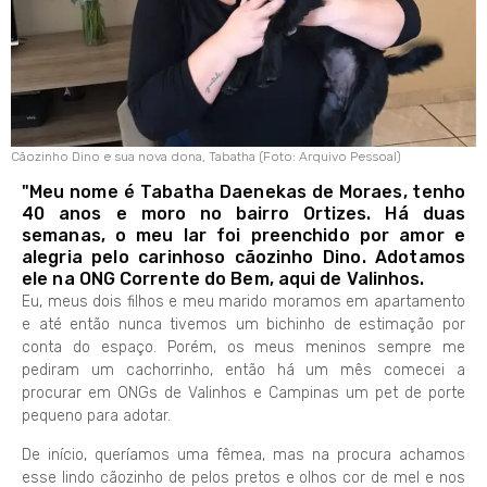
Cãozinho Dino e sua nova dona, Tabatha (Foto: Arquivo Pessoal)
"Meu nome é Tabatha Daenekas de Moraes, tenho
40 anos e moro no bairro Ortizes. Há duas
semanas, o meu lar foi preenchido por amor e
alegria pelo carinhoso cãozinho Dino. Adotamos
ele na ONG Corrente do Bem, aqui de Valinhos.
Eu, meus dois filhos e meu marido moramos em apartamento
e até então nunca tivemos um bichinho de estimação por
conta do espaço. Porém, os meus meninos sempre me
pediram um cachorrinho, então há um mês comecei a
procurar em ONGs de Valinhos e Campinas um pet de porte
pequeno para adotar.
De início, queríamos uma fêmea, mas na procura achamos
esse lindo cãozinho de pelos pretos e olhos cor de mel e nos