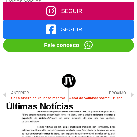
Redes Socias
SEGUIR
SEGUIR
Fale conosco
ANTERIOR
PRÓXIMO
Cabeleireiro de Valinhos recomeçou do zero após falência na pandemia
Casal de Valinhos marcou 1° encontro através de uma ligação por engano
Últimas Notícias