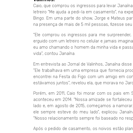
Caio, que comprou os ingressos para levar Janaín
letreiro “Me ajuda a pedi-la em casamento”, na exp
Bingo. Em uma parte do show, Jorge e Mateus pa
na presença de mais de 5 mil pessoas, fizesse seu 
“Ele comprou os ingressos para me surpreender,
erguido com um letreiro no celular e jamais imagina
eu amo chamando o homem da minha vida e passando
vida”, contou Janaína.
Em entrevista ao Jornal de Valinhos, Janaína diss
”Ele trabalhava em uma empresa que fornecia prod
encontrei na Festa do Figo com um amigo em co
estávamos juntos”, revelou ela, que morava no Jard
Porém, em 2011, Caio foi morar com os pais em 
aconteceu em 2014. “Nossa amizade se fortaleceu
lado e, em agosto de 2015, começamos a namorar.
ele sempre esteve do meu lado”, explicou Janaín
“Nosso relacionamento sempre foi baseado no resp
Após o pedido de casamento, os noivos estão pla