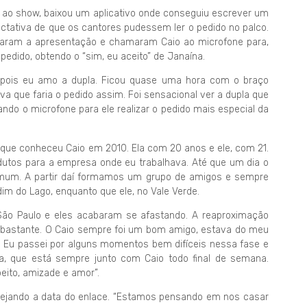
a ao show, baixou um aplicativo onde conseguiu escrever um
ectativa de que os cantores pudessem ler o pedido no palco.
raram a apresentação e chamaram Caio ao microfone para,
pedido, obtendo o “sim, eu aceito” de Janaína.
 pois eu amo a dupla. Ficou quase uma hora com o braço
va que faria o pedido assim. Foi sensacional ver a dupla que
 o microfone para ele realizar o pedido mais especial da
e que conheceu Caio em 2010. Ela com 20 anos e ele, com 21.
utos para a empresa onde eu trabalhava. Até que um dia o
mum. A partir daí formamos um grupo de amigos e sempre
im do Lago, enquanto que ele, no Vale Verde.
São Paulo e eles acabaram se afastando. A reaproximação
 bastante. O Caio sempre foi um bom amigo, estava do meu
 Eu passei por alguns momentos bem difíceis nessa fase e
a, que está sempre junto com Caio todo final de semana.
eito, amizade e amor”.
nejando a data do enlace. “Estamos pensando em nos casar