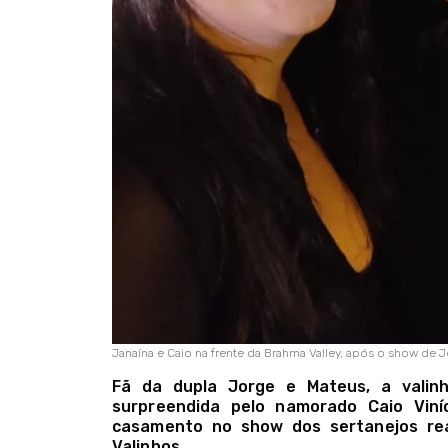
Janaína e Caio na frente da Brahma Valley, após o show de 
Fã da dupla Jorge e Mateus, a valinh
surpreendida pelo namorado Caio Viní
casamento no show dos sertanejos rea
Valinhos.