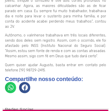
joelho, trinquei o tornozelo e tive dois cortes profundos no
calcanhar. Agora, as maiores dificuldades são as de ficar
parado em casa. Eu sempre fui muito trabalhador, trabalhava
dia e noite para levar o sustento para minha família, e por
conta do acidente acabei perdendo meus trabalhos”, contou
ao JV.
Autônomo, o valinhense trabalhava em três locais diferentes,
sendo dois deles sem registro. Assim, com o ocorrido, ele foi
afastado pelo INSS (Instituto Nacional do Seguro Social).
“Assim, estou sem fonte de renda e com as contas atrasadas.
Mesmo assim, sigo com fé em Deus que tudo dará certo”.
Quem quiser ajudar Augusto, basta entrar em contato pelo
telefone (19) 98729-2415.
Compartilhe nosso conteúdo:
Redes Socias