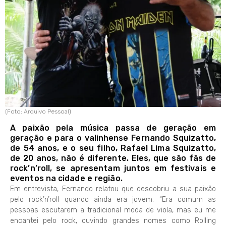
(Foto: Arquivo Pessoal)
A paixão pela música passa de geração em
geração e para o valinhense Fernando Squizatto,
de 54 anos, e o seu filho, Rafael Lima Squizatto,
de 20 anos, não é diferente. Eles, que são fãs de
rock’n’roll, se apresentam juntos em festivais e
eventos na cidade e região.
Em entrevista, Fernando relatou que descobriu a sua paixão
pelo rock’n’roll quando ainda era jovem. “Era comum as
pessoas escutarem a tradicional moda de viola, mas eu me
encantei pelo rock, ouvindo grandes nomes como Rolling