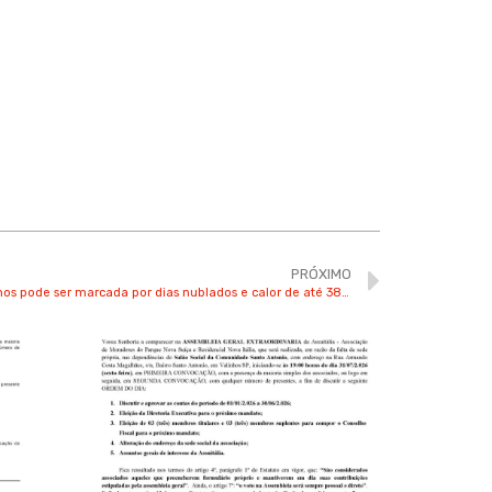
PRÓXIMO
Primeira semana da primavera em Valinhos pode ser marcada por dias nublados e calor de até 38ºC