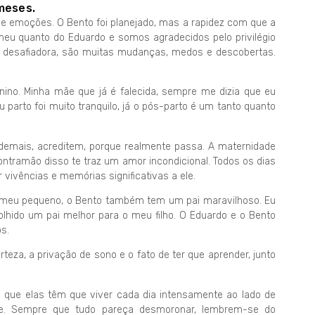
 meses.
de emoções. O Bento foi planejado, mas a rapidez com que a
 meu quanto do Eduardo e somos agradecidos pelo privilégio
o desafiadora, são muitas mudanças, medos e descobertas.
no. Minha mãe que já é falecida, sempre me dizia que eu
u parto foi muito tranquilo, já o pós-parto é um tanto quanto
emais, acreditem, porque realmente passa. A maternidade
ntramão disso te traz um amor incondicional. Todos os dias
vivências e memórias significativas a ele.
 meu pequeno, o Bento também tem um pai maravilhoso. Eu
lhido um pai melhor para o meu filho. O Eduardo e o Bento
s.
eza, a privação de sono e o fato de ter que aprender, junto
 que elas têm que viver cada dia intensamente ao lado de
ele. Sempre que tudo pareça desmoronar, lembrem-se do