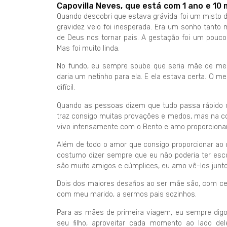
Capovilla Neves, que está com 1 ano e 10
Quando descobri que estava grávida foi um misto 
gravidez veio foi inesperada. Era um sonho tanto
de Deus nos tornar pais. A gestação foi um pouc
Mas foi muito linda.
No fundo, eu sempre soube que seria mãe de meni
daria um netinho para ela. E ela estava certa. O me
difícil.
Quando as pessoas dizem que tudo passa rápido d
traz consigo muitas provações e medos, mas na co
vivo intensamente com o Bento e amo proporcionar 
Além de todo o amor que consigo proporcionar ao
costumo dizer sempre que eu não poderia ter esco
são muito amigos e cúmplices, eu amo vê-los junto
Dois dos maiores desafios ao ser mãe são, com cert
com meu marido, a sermos pais sozinhos.
Para as mães de primeira viagem, eu sempre digo
seu filho, aproveitar cada momento ao lado d