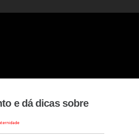
to e dá dicas sobre
aternidade