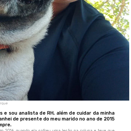
arque
s e sou analista de RH, além de cuidar da minha
anhei de presente do meu marido no ano de 2015
mpre.
m 2016, quando ela sofreu uma lesão na coluna e teve que