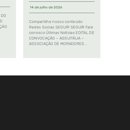
14 de julho de 2026
 DO
TO
Compartilhe nosso conteúdo:
AÇÃO
Redes Socias SEGUIR SEGUIR Fale
conosco Últimas Notícias EDITAL DE
CONVOCAÇÃO – ASSUITÁLIA –
ASSOCIAÇÃO DE MORADORES …