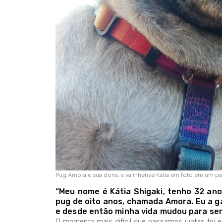
Pug Amora e sua dona, a valinhense Kátia em foto em um p
“Meu nome é Kátia Shigaki, tenho 32 ano
pug de oito anos, chamada Amora. Eu a g
e desde então minha vida mudou para se
O momento mais difícil que passamos juntas foi e