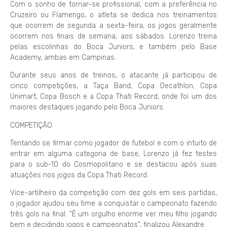
Com o sonho de tornar-se profissional, com a preferência no
Cruzeiro ou Flamengo, o atleta se dedica nos treinamentos
que ocorrem de segunda a sexta-feira, os jogos geralmente
ocorrem nos finais de semana, aos sábados. Lorenzo treina
pelas escolinhas do Boca Juniors, e também pelo Base
Academy, ambas em Campinas.
Durante seus anos de treinos, o atacante já participou de
cinco competições, a Taça Band, Copa Decathlon, Copa
Unimart, Copa Bosch e a Copa Thati Record, onde foi um dos
maiores destaques jogando pelo Boca Juniors.
COMPETIÇÃO
Tentando se firmar como jogador de futebol e com o intuito de
entrar em alguma categoria de base, Lorenzo já fez testes
para o sub-10 do Cosmopolitano e se destacou após suas
atuações nos jogos da Copa Thati Record.
Vice-artilheiro da competição com dez gols em seis partidas,
o jogador ajudou seu time a conquistar o campeonato fazendo
três gols na final. “É um orgulho enorme ver meu filho jogando
bem e decidindo jogos e campeonatos”, finalizou Alexandre.