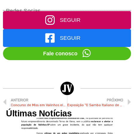
Redes Socias
SEGUIR
SEGUIR
Fale conosco
ANTERIOR
PRÓXIMO
Concurso de Miss em Valinhos elege cinco modelos mirins
Exposição “O Samba Italiano de Adoniran Barbosa” é inaugurada no Museu Municipal de Valinhos
Últimas Notícias