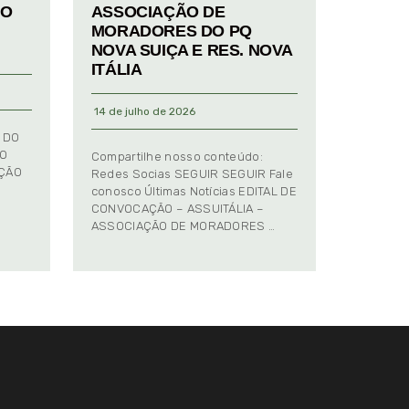
TO
ASSOCIAÇÃO DE
MORADORES DO PQ
NOVA SUIÇA E RES. NOVA
ITÁLIA
14 de julho de 2026
 DO
TO
Compartilhe nosso conteúdo:
AÇÃO
Redes Socias SEGUIR SEGUIR Fale
conosco Últimas Notícias EDITAL DE
CONVOCAÇÃO – ASSUITÁLIA –
ASSOCIAÇÃO DE MORADORES …