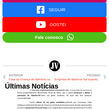
SEGUIR
GOSTEI
Fale conosco
ANTERIOR
PRÓXIMO
Casa da Criança de Valinhos comemora 30 anos com ações especiais
Empresa de Valinhos faz surpresa com super-heróis para crianças em hospital
Últimas Notícias