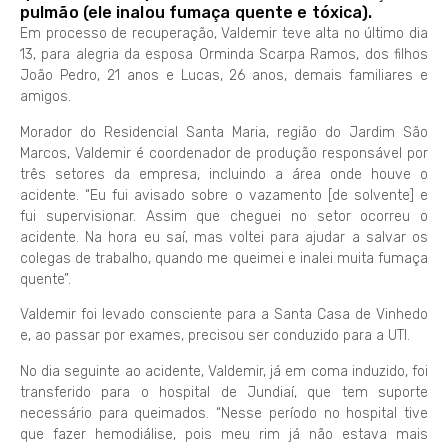
pulmão (ele inalou fumaça quente e tóxica).
Em processo de recuperação, Valdemir teve alta no último dia
13, para alegria da esposa Orminda Scarpa Ramos, dos filhos
João Pedro, 21 anos e Lucas, 26 anos, demais familiares e
amigos.
Morador do Residencial Santa Maria, região do Jardim São
Marcos, Valdemir é coordenador de produção responsável por
três setores da empresa, incluindo a área onde houve o
acidente. “Eu fui avisado sobre o vazamento [de solvente] e
fui supervisionar. Assim que cheguei no setor ocorreu o
acidente. Na hora eu saí, mas voltei para ajudar a salvar os
colegas de trabalho, quando me queimei e inalei muita fumaça
quente”.
Valdemir foi levado consciente para a Santa Casa de Vinhedo
e, ao passar por exames, precisou ser conduzido para a UTI.
No dia seguinte ao acidente, Valdemir, já em coma induzido, foi
transferido para o hospital de Jundiaí, que tem suporte
necessário para queimados. “Nesse período no hospital tive
que fazer hemodiálise, pois meu rim já não estava mais