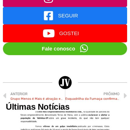
SEGUIR
GOSTEI
Fale conosco
ANTERIOR
PRÓXIMO
Grupo Menos é Mais é atração em noite de shows em Valinhos
Esquadrilha da Fumaça confirma show neste domingo em Vinhedo
Últimas Notícias