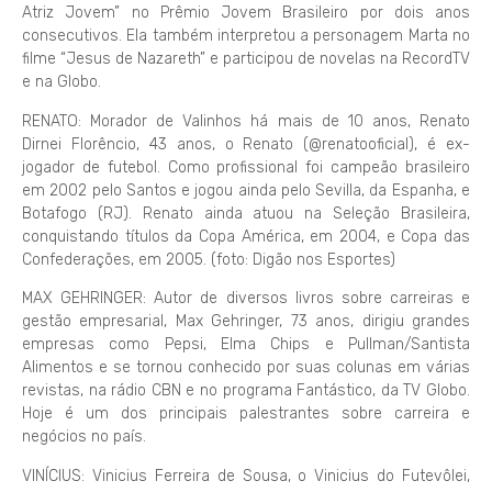
Atriz Jovem” no Prêmio Jovem Brasileiro por dois anos
consecutivos. Ela também interpretou a personagem Marta no
filme “Jesus de Nazareth” e participou de novelas na RecordTV
e na Globo.
RENATO: Morador de Valinhos há mais de 10 anos, Renato
Dirnei Florêncio, 43 anos, o Renato (@renatooficial), é ex-
jogador de futebol. Como profissional foi campeão brasileiro
em 2002 pelo Santos e jogou ainda pelo Sevilla, da Espanha, e
Botafogo (RJ). Renato ainda atuou na Seleção Brasileira,
conquistando títulos da Copa América, em 2004, e Copa das
Confederações, em 2005. (foto: Digão nos Esportes)
MAX GEHRINGER: Autor de diversos livros sobre carreiras e
gestão empresarial, Max Gehringer, 73 anos, dirigiu grandes
empresas como Pepsi, Elma Chips e Pullman/Santista
Alimentos e se tornou conhecido por suas colunas em várias
revistas, na rádio CBN e no programa Fantástico, da TV Globo.
Hoje é um dos principais palestrantes sobre carreira e
negócios no país.
VINÍCIUS: Vinicius Ferreira de Sousa, o Vinicius do Futevôlei,