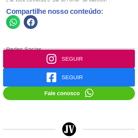
E aí, você conheceu o “Bar do Forner” de Valinhos?
Compartilhe nosso conteúdo:
Redes Socias
SEGUIR
SEGUIR
Fale conosco