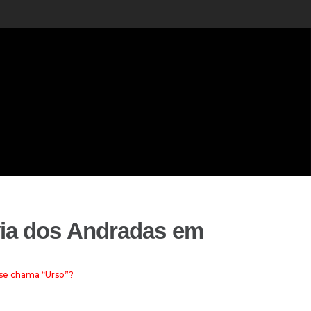
via dos Andradas em
 se chama “Urso”?