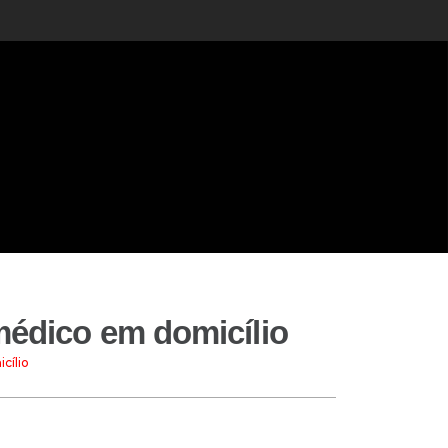
médico em domicílio
cílio