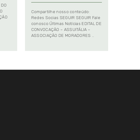
 DO
TO
Compartilhe nosso conteúdo:
AÇÃO
Redes Socias SEGUIR SEGUIR Fale
conosco Últimas Notícias EDITAL DE
CONVOCAÇÃO – ASSUITÁLIA –
ASSOCIAÇÃO DE MORADORES …