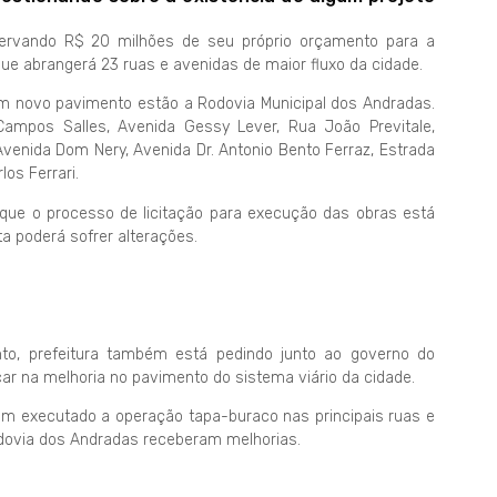
servando R$ 20 milhões de seu próprio orçamento para a
e abrangerá 23 ruas e avenidas de maior fluxo da cidade.
r um novo pavimento estão a Rodovia Municipal dos Andradas.
Campos Salles, Avenida Gessy Lever, Rua João Previtale,
venida Dom Nery, Avenida Dr. Antonio Bento Ferraz, Estrada
os Ferrari.
que o processo de licitação para execução das obras está
ta poderá sofrer alterações.
o, prefeitura também está pedindo junto ao governo do
r na melhoria no pavimento do sistema viário da cidade.
tem executado a operação tapa-buraco nas principais ruas e
odovia dos Andradas receberam melhorias.