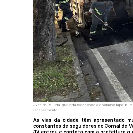
Avenida Paulista, que está recebendo a operação tapa-bura
recapeamento
As vias da cidade têm apresentado mu
constantes de seguidores do Jornal de Va
JV entrou e contato com a prefeitura qu