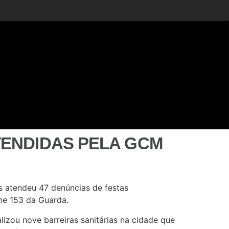
TENDIDAS PELA GCM
s atendeu 47 denúncias de festas
one 153 da Guarda.
lizou nove barreiras sanitárias na cidade que