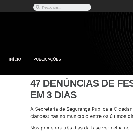
INÍCIO
PUBLICAÇÕES
47 DENÚNCIAS DE FE
EM 3 DIAS
A Secretaria de Segurança Pública e Cidadan
clandestinas no município entre os últimos di
Nos primeiros três dias da fase vermelha no m