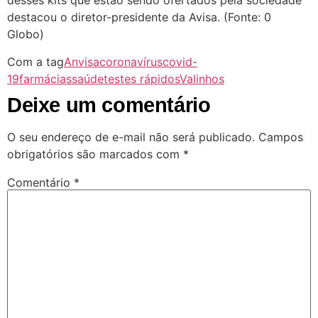
desses kits que estão sendo ofertados pela sociedade”
destacou o diretor-presidente da Avisa. (Fonte: 0
Globo)
Com a tag
Anvisa
coronavírus
covid-
19
farmácias
saúde
testes rápidos
Valinhos
Deixe um comentário
O seu endereço de e-mail não será publicado.
Campos
obrigatórios são marcados com
*
Comentário
*