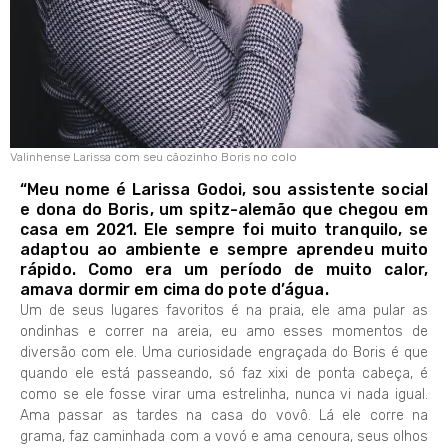
Valinhense Larissa com seu cãozinho Boris no colo
“Meu nome é Larissa Godoi, sou assistente social
e dona do Boris, um spitz-alemão que chegou em
casa em 2021. Ele sempre foi muito tranquilo, se
adaptou ao ambiente e sempre aprendeu muito
rápido. Como era um período de muito calor,
amava dormir em cima do pote d’água.
Um de seus lugares favoritos é na praia, ele ama pular as
ondinhas e correr na areia, eu amo esses momentos de
diversão com ele. Uma curiosidade engraçada do Boris é que
quando ele está passeando, só faz xixi de ponta cabeça, é
como se ele fosse virar uma estrelinha, nunca vi nada igual.
Ama passar as tardes na casa do vovô. Lá ele corre na
grama, faz caminhada com a vovó e ama cenoura, seus olhos