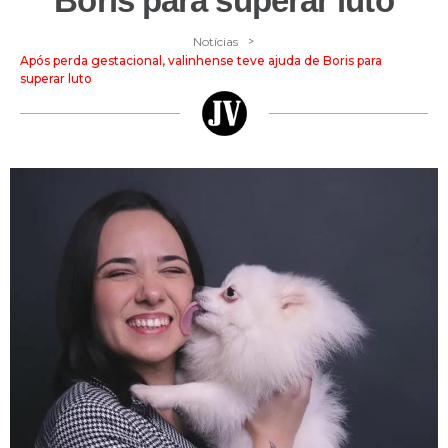
Boris para superar luto
>
Notícias
Após perda gestacional, valinhense teve ajuda de Boris para
superar luto