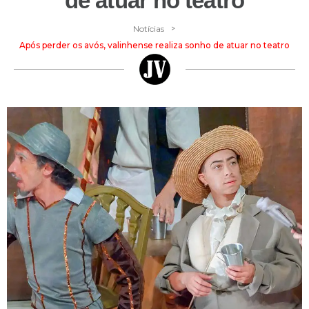
de atuar no teatro
>
Notícias
Após perder os avós, valinhense realiza sonho de atuar no teatro