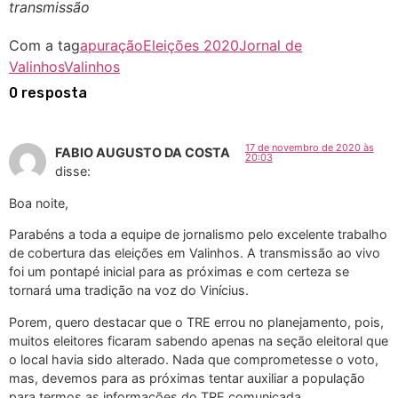
transmissão
Com a tag
apuração
Eleições 2020
Jornal de
Valinhos
Valinhos
0 resposta
17 de novembro de 2020 às
FABIO AUGUSTO DA COSTA
20:03
disse:
Boa noite,
Parabéns a toda a equipe de jornalismo pelo excelente trabalho
de cobertura das eleições em Valinhos. A transmissão ao vivo
foi um pontapé inicial para as próximas e com certeza se
tornará uma tradição na voz do Vinícius.
Porem, quero destacar que o TRE errou no planejamento, pois,
muitos eleitores ficaram sabendo apenas na seção eleitoral que
o local havia sido alterado. Nada que comprometesse o voto,
mas, devemos para as próximas tentar auxiliar a população
para termos as informações do TRE comunicada