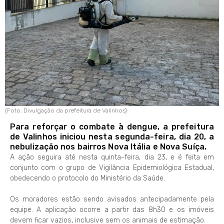
(Foto: Divulgação da prefeitura de Valinhos)
Para reforçar o combate à dengue, a prefeitura
de Valinhos iniciou nesta segunda-feira, dia 20, a
nebulização nos bairros Nova Itália e Nova Suíça.
A ação seguira até nesta quinta-feira, dia 23, e é feita em
conjunto com o grupo de Vigilância Epidemiológica Estadual,
obedecendo o protocolo do Ministério da Saúde.
Os moradores estão sendo avisados antecipadamente pela
equipe. A aplicação ocorre a partir das 8h30 e os imóveis
devem ficar vazios, inclusive sem os animais de estimação.