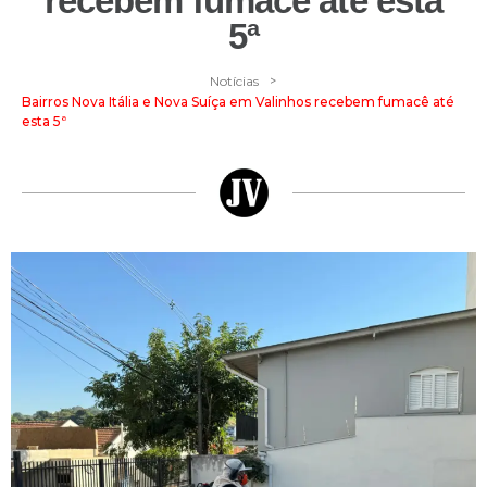
recebem fumacê até esta
5ª
>
Notícias
Bairros Nova Itália e Nova Suíça em Valinhos recebem fumacê até
esta 5ª