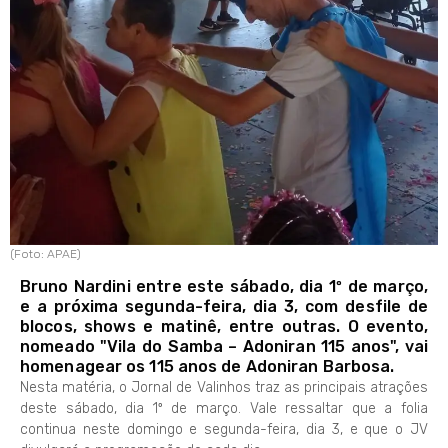
(Foto: APAE)
Bruno Nardini entre este sábado, dia 1º de março,
e a próxima segunda-feira, dia 3, com desfile de
blocos, shows e matinê, entre outras. O evento,
nomeado "Vila do Samba – Adoniran 115 anos", vai
homenagear os 115 anos de Adoniran Barbosa.
Nesta matéria, o Jornal de Valinhos traz as principais atrações
deste sábado, dia 1º de março. Vale ressaltar que a folia
continua neste domingo e segunda-feira, dia 3, e que o JV