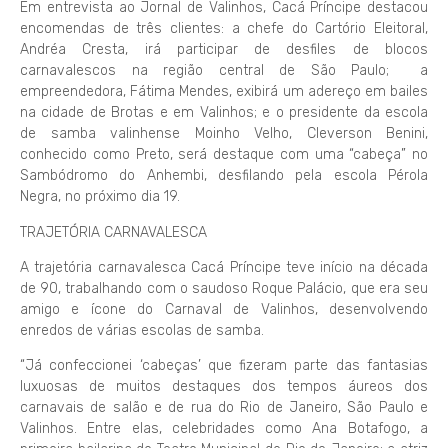
Em entrevista ao Jornal de Valinhos, Cacá Príncipe destacou
encomendas de três clientes: a chefe do Cartório Eleitoral,
Andréa Cresta, irá participar de desfiles de blocos
carnavalescos na região central de São Paulo; a
empreendedora, Fátima Mendes, exibirá um adereço em bailes
na cidade de Brotas e em Valinhos; e o presidente da escola
de samba valinhense Moinho Velho, Cleverson Benini,
conhecido como Preto, será destaque com uma “cabeça” no
Sambódromo do Anhembi, desfilando pela escola Pérola
Negra, no próximo dia 19.
TRAJETÓRIA CARNAVALESCA
A trajetória carnavalesca Cacá Príncipe teve início na década
de 90, trabalhando com o saudoso Roque Palácio, que era seu
amigo e ícone do Carnaval de Valinhos, desenvolvendo
enredos de várias escolas de samba.
“Já confeccionei ‘cabeças’ que fizeram parte das fantasias
luxuosas de muitos destaques dos tempos áureos dos
carnavais de salão e de rua do Rio de Janeiro, São Paulo e
Valinhos. Entre elas, celebridades como Ana Botafogo, a