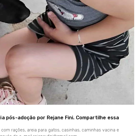
ria pós-adoção por Rejane Fini. Compartilhe essa
a com rações, areia para gatos, casinhas, caminhas vacina e