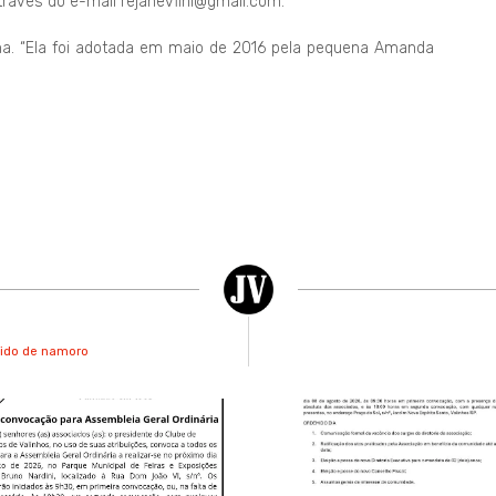
ravés do e-mail rejanevfini@gmail.com.
na. “Ela foi adotada em maio de 2016 pela pequena Amanda
dido de namoro