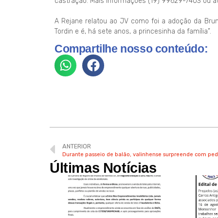
castração. Mais informações (19) 99629-7403 ou at
A Rejane relatou ao JV como foi a adoção da Bru
Tordin e é, há sete anos, a princesinha da família”.
Compartilhe nosso conteúdo:
ANTERIOR
Durante passeio de balão, valinhense surpreende com pe
Últimas Notícias