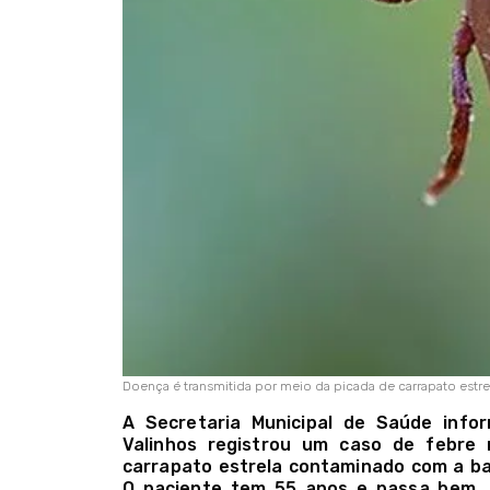
Doença é transmitida por meio da picada de carrapato estr
A Secretaria Municipal de Saúde info
Valinhos registrou um caso de febre 
carrapato estrela contaminado com a bacté
O paciente tem 55 anos e passa bem, 