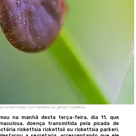
ela contaminado com bactéria do gênero rickettsia
rmou na manhã desta terça-feira, dia 11, que
maculosa, doença transmitida pela picada de
ria rickettsia rickettsii ou rickettsia parkeri.
destacou a secretaria, acrescentando que ele