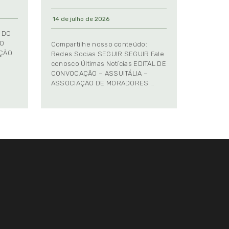
14 de julho de 2026
 DO
TO
Compartilhe nosso conteúdo:
AÇÃO
Redes Socias SEGUIR SEGUIR Fale
conosco Últimas Notícias EDITAL DE
CONVOCAÇÃO – ASSUITÁLIA –
ASSOCIAÇÃO DE MORADORES …