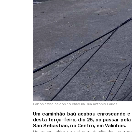
Cabos estão caídos no chão na Rua Antonio Carlos
Um caminhão baú acabou enroscando e d
desta terça-feira, dia 25, ao passar pel
São Sebastião, no Centro, em Valinhos.
Os cabos, além de estarem danificados, correm