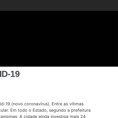
D-19
d-19 (novo coronavírus). Entre as vítimas
ular. Em todo o Estado, segundo a prefeitura
ampinas. A cidade ainda investiga mais 24