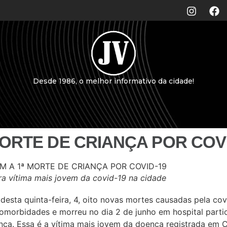
Desde 1986, o melhor informativo da cidade!
MORTE DE CRIANÇA POR COVI
ra vítima mais jovem da covid-19 na cidade
esta quinta-feira, 4, oito novas mortes causadas pela covi
omorbidades e morreu no dia 2 de junho em hospital partic
ça. Essa é a vítima mais jovem da doença registrada em C