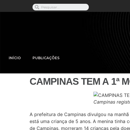
INÍCIO
PUBLICAÇÕES
CAMPINAS TEM A 1ª 
Campinas regist
A prefeitura de Campinas divulgou na manhã d
está uma criança de 5 anos. A menina tinha c
de Campinas, morreram 14 crianças pela doen