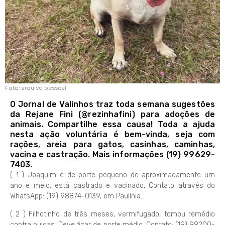
Foto: arquivo pessoal
O Jornal de Valinhos traz toda semana sugestões
da Rejane Fini (@rezinhafini) para adoções de
animais. Compartilhe essa causa! Toda a ajuda
nesta ação voluntária é bem-vinda, seja com
rações, areia para gatos, casinhas, caminhas,
vacina e castração. Mais informações (19) 99629-
7403.
( 1 ) Joaquim é de porte pequeno de aproximadamente um
ano e meio, está castrado e vacinado, Contato através do
WhatsApp: (19) 98874-0139, em Paulínia.
( 2 ) Filhotinho de três meses, vermifugado, tomou remédio
contra pulgas. Deve ficar de porte médio. Contato: (19) 98200-