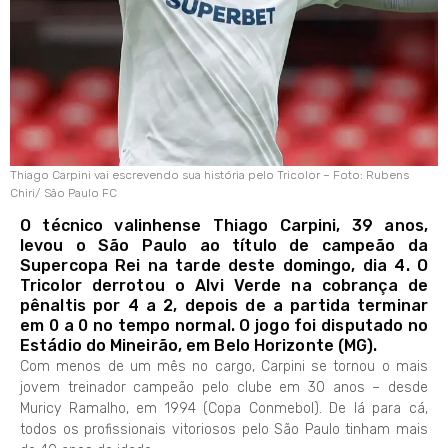
Thiago Carpini vai escrevendo sua história pelo Tricolor – Foto: Rubens
Chiri/ São Paulo FC
O técnico valinhense Thiago Carpini, 39 anos,
levou o São Paulo ao título de campeão da
Supercopa Rei na tarde deste domingo, dia 4. O
Tricolor derrotou o Alvi Verde na cobrança de
pênaltis por 4 a 2, depois de a partida terminar
em 0 a 0 no tempo normal. O jogo foi disputado no
Estádio do Mineirão, em Belo Horizonte (MG).
Com menos de um mês no cargo, Carpini se tornou o mais
jovem treinador campeão pelo clube em 30 anos – desde
Muricy Ramalho, em 1994 (Copa Conmebol). De lá para cá,
todos os profissionais vitoriosos pelo São Paulo tinham mais