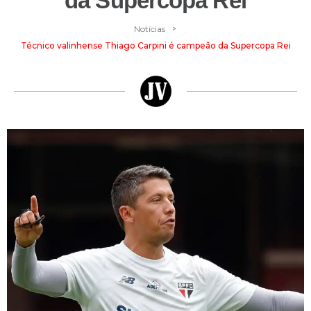
da Supercopa Rei
>
Notícias
Técnico valinhense Thiago Carpini é campeão da Supercopa Rei