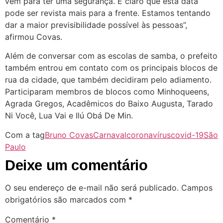
vem para ter uma segurança. É claro que esta data
pode ser revista mais para a frente. Estamos tentando
dar a maior previsibilidade possível às pessoas”,
afirmou Covas.
Além de conversar com as escolas de samba, o prefeito
também entrou em contato com os principais blocos de
rua da cidade, que também decidiram pelo adiamento.
Participaram membros de blocos como Minhoqueens,
Agrada Gregos, Acadêmicos do Baixo Augusta, Tarado
Ni Você, Lua Vai e Ilú Obá De Min.
Com a tag
Bruno Covas
Carnaval
coronavírus
covid-19
São
Paulo
Deixe um comentário
O seu endereço de e-mail não será publicado.
Campos
obrigatórios são marcados com
*
Comentário
*