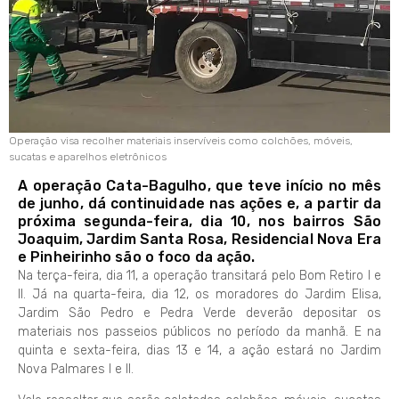
Operação visa recolher materiais inservíveis como colchões, móveis,
sucatas e aparelhos eletrônicos
A operação Cata-Bagulho, que teve início no mês
de junho, dá continuidade nas ações e, a partir da
próxima segunda-feira, dia 10, nos bairros São
Joaquim, Jardim Santa Rosa, Residencial Nova Era
e Pinheirinho são o foco da ação.
Na terça-feira, dia 11, a operação transitará pelo Bom Retiro I e
II. Já na quarta-feira, dia 12, os moradores do Jardim Elisa,
Jardim São Pedro e Pedra Verde deverão depositar os
materiais nos passeios públicos no período da manhã. E na
quinta e sexta-feira, dias 13 e 14, a ação estará no Jardim
Nova Palmares I e II.