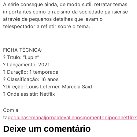
A série consegue ainda, de modo sutil, retratar temas
importantes como o racismo da sociedade parisiense
através de pequenos detalhes que levam o
telespectador a refletir sobre o tema.
FICHA TÉCNICA:
? Título: “Lupin”
? Lançamento: 2021
? Duração: 1 temporada
? Classificação: 16 anos
?Direção: Louis Leterrier, Marcela Said
? Onde assistir: Netflix
Com a
tag
colunasemanal
jornaldevalinhos
momentopipoca
netflix
s
Deixe um comentário