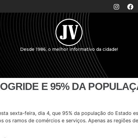
Desde 1986, o melhor informativo da cidade!
ROGRIDE E 95% DA POPULAÇ
sta sexta-feira, dia 4, que 95% da população do Estado e
 os ramos de comércios e serviços. Apenas as regiões de 