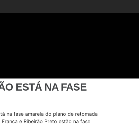
ÃO ESTÁ NA FASE
stá na fase amarela do plano de retomada
Franca e Ribeirão Preto estão na fase