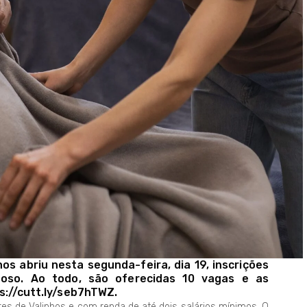
os abriu nesta segunda-feira, dia 19, inscrições
doso. Ao todo, são oferecidas 10 vagas e as
ps://cutt.ly/seb7hTWZ.
es de Valinhos e com renda de até dois salários mínimos. O