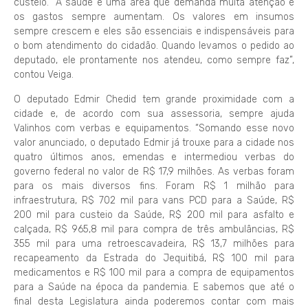
custeio. “A saúde é uma área que demanda muita atenção e
os gastos sempre aumentam. Os valores em insumos
sempre crescem e eles são essenciais e indispensáveis para
o bom atendimento do cidadão. Quando levamos o pedido ao
deputado, ele prontamente nos atendeu, como sempre faz”,
contou Veiga.
O deputado Edmir Chedid tem grande proximidade com a
cidade e, de acordo com sua assessoria, sempre ajuda
Valinhos com verbas e equipamentos. “Somando esse novo
valor anunciado, o deputado Edmir já trouxe para a cidade nos
quatro últimos anos, emendas e intermediou verbas do
governo federal no valor de R$ 17,9 milhões. As verbas foram
para os mais diversos fins. Foram R$ 1 milhão para
infraestrutura, R$ 702 mil para vans PCD para a Saúde, R$
200 mil para custeio da Saúde, R$ 200 mil para asfalto e
calçada, R$ 965,8 mil para compra de três ambulâncias, R$
355 mil para uma retroescavadeira, R$ 13,7 milhões para
recapeamento da Estrada do Jequitibá, R$ 100 mil para
medicamentos e R$ 100 mil para a compra de equipamentos
para a Saúde na época da pandemia. E sabemos que até o
final desta Legislatura ainda poderemos contar com mais