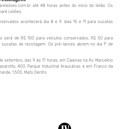
eleiloes.com.br até 48 horas antes do início do leilão. Os
aré Leilões.
nservados acontecerá dia 8 e 9. dias 10 e 11 para sucatas
es será de R$ 100 para veículos conservados, R$ 50 para
s sucatas de reciclagem. Os pré-lances abrem no dia 1º de
de setembro, das 9 às 17 horas, em Caieiras na Av. Marcelino
asarotto, 400, Parque Industrial Araucárias e em Franco da
ande, 1.500, Mato Dentro.