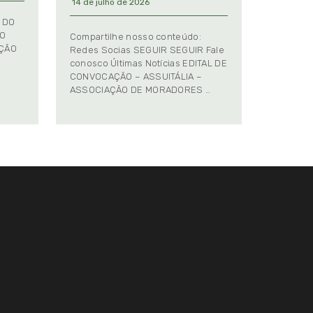
14 de julho de 2026
 DO
TO
Compartilhe nosso conteúdo:
AÇÃO
Redes Socias SEGUIR SEGUIR Fale
conosco Últimas Notícias EDITAL DE
CONVOCAÇÃO – ASSUITÁLIA –
ASSOCIAÇÃO DE MORADORES …