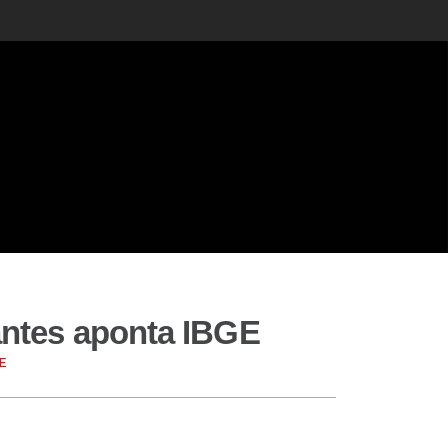
antes aponta IBGE
GE