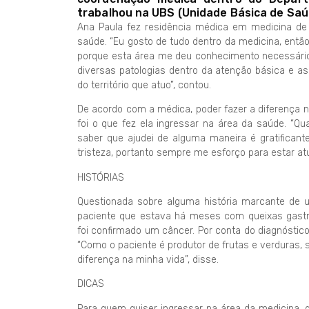
trabalhou na UBS (Unidade Básica de Saúd
Ana Paula fez residência médica em medicina de f
saúde. “Eu gosto de tudo dentro da medicina, então 
porque esta área me deu conhecimento necessário 
diversas patologias dentro da atenção básica e a
do território que atuo”, contou.
De acordo com a médica, poder fazer a diferença na
foi o que fez ela ingressar na área da saúde. “
saber que ajudei de alguma maneira é gratificant
tristeza, portanto sempre me esforço para estar atua
HISTÓRIAS
Questionada sobre alguma história marcante de 
paciente que estava há meses com queixas gastr
foi confirmado um câncer. Por conta do diagnóstico 
“Como o paciente é produtor de frutas e verduras,
diferença na minha vida”, disse.
DICAS
Para quem quiser ingressar na área da medicina, 