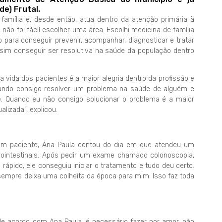
e) Frutal.
amília e, desde então, atua dentro da atenção primária à
não foi fácil escolher uma área. Escolhi medicina de família
para conseguir prevenir, acompanhar, diagnosticar e tratar
ssim conseguir ser resolutiva na saúde da população dentro
 vida dos pacientes é a maior alegria dentro da profissão e
Quando consigo resolver um problema na saúde de alguém e
e. Quando eu não consigo solucionar o problema é a maior
lizada”, explicou.
um paciente, Ana Paula contou do dia em que atendeu um
ointestinais. Após pedir um exame chamado colonoscopia,
rápido, ele conseguiu iniciar o tratamento e tudo deu certo.
 sempre deixa uma colheita da época para mim. Isso faz toda
de acordo com Ana Paula, é necessário fazer por amor, não