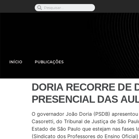
INÍCIO
PUBLICAÇÕES
DORIA RECORRE DE 
PRESENCIAL DAS AU
O governador João Doria (PSDB) apresentou ne
Casoretti, do Tribunal de Justiça de São Pau
Estado de São Paulo que estejam nas fases l
(Sindicato dos Professores do Ensino Oficial