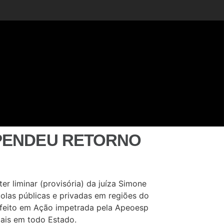
SPENDEU RETORNO
er liminar (provisória) da juíza Simone
colas públicas e privadas em regiões do
o feito em Ação impetrada pela Apeoesp
iais em todo Estado.