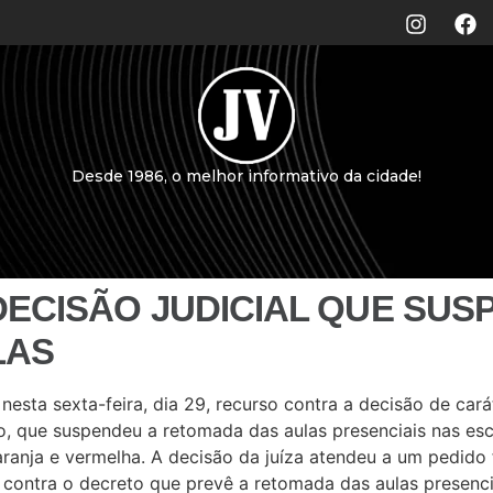
Desde 1986, o melhor informativo da cidade!
DECISÃO JUDICIAL QUE SU
LAS
sta sexta-feira, dia 29, recurso contra a decisão de carát
lo, que suspendeu a retomada das aulas presenciais nas es
aranja e vermelha. A decisão da juíza atendeu a um pedid
) contra o decreto que prevê a retomada das aulas presenc